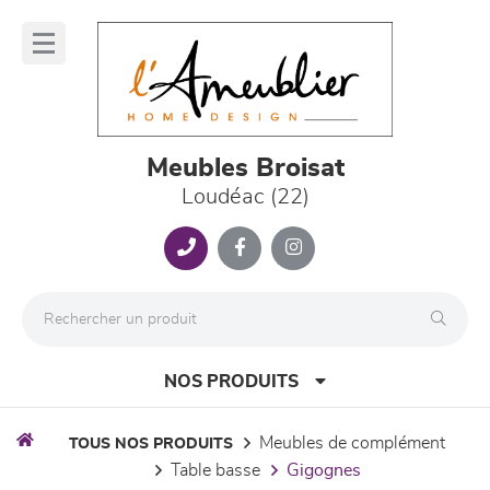
Panneau de gestion des cookies
lose
nu
Meubles Broisat
Loudéac (22)
NOS PRODUITS
meubles de complément
TOUS NOS PRODUITS
table basse
gigognes
canapés et fauteuils