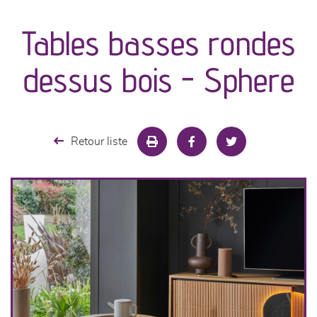
Tables basses rondes
séjours
dessus bois - Sphere
meubles de complément
chambres et dressing
Retour liste
literie
décoration