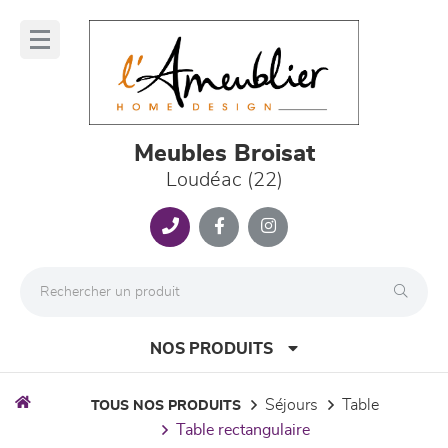
Panneau de gestion des cookies
lose
nu
Meubles Broisat
Loudéac (22)
NOS PRODUITS
séjours
table
TOUS NOS PRODUITS
table rectangulaire
canapés et fauteuils