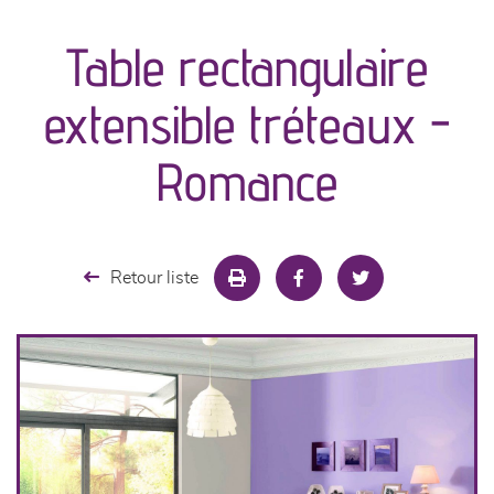
Table rectangulaire
séjours
extensible tréteaux -
meubles de complément
Romance
chambres et dressing
literie
Retour liste
décoration