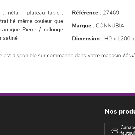
 : métal - plateau table :
Référence :
27469
tratifié même couleur que
Marque :
CONNUBIA
ramique Pierre / rallonge
r satiné.
Dimension :
H0 x L200 x
nce est disponible sur commande dans votre magasin
Meub
Nos produ
Canap
fauteui