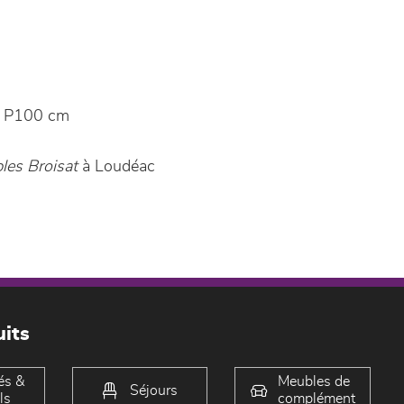
 P100 cm
les Broisat
à Loudéac
its
és &
Meubles de
Séjours
ls
complément