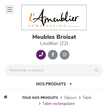
Panneau de gestion des cookies
lose
nu
Meubles Broisat
Loudéac (22)
NOS PRODUITS
séjours
table
TOUS NOS PRODUITS
table rectangulaire
canapés et fauteuils