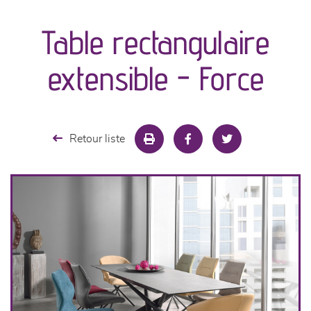
Table rectangulaire
séjours
extensible - Force
meubles de complément
chambres et dressing
Retour liste
literie
décoration