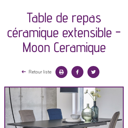
Table de repas
séjours
céramique extensible -
meubles de complément
Moon Ceramique
chambres et dressing
literie
Retour liste
décoration