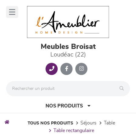
Panneau de gestion des cookies
lose
nu
Meubles Broisat
Loudéac (22)
NOS PRODUITS
séjours
table
TOUS NOS PRODUITS
table rectangulaire
canapés et fauteuils