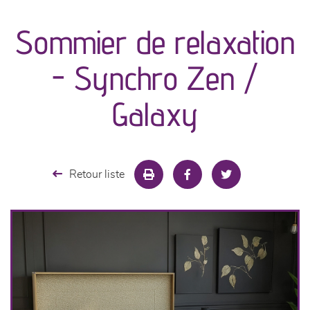
Sommier de relaxation
séjours
- Synchro Zen /
meubles de complément
Galaxy
chambres et dressing
literie
Retour liste
décoration