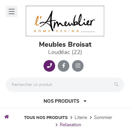
Panneau de gestion des cookies
lose
nu
Meubles Broisat
Loudéac (22)
NOS PRODUITS
literie
sommier
TOUS NOS PRODUITS
relaxation
canapés et fauteuils