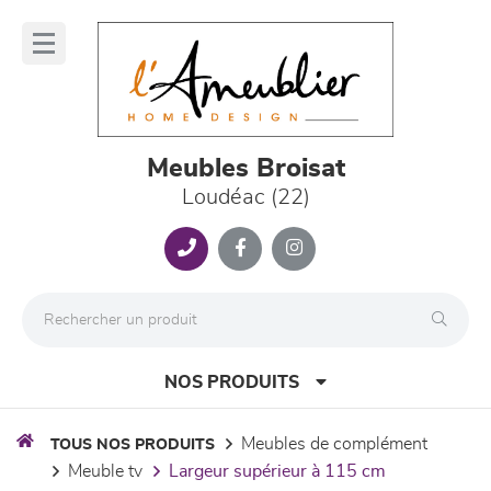
Panneau de gestion des cookies
lose
nu
Meubles Broisat
Loudéac (22)
NOS PRODUITS
meubles de complément
TOUS NOS PRODUITS
meuble tv
largeur supérieur à 115 cm
canapés et fauteuils