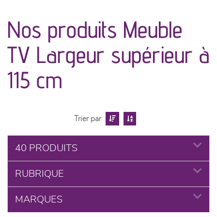
Nos produits Meuble
séjours
TV Largeur supérieur à
meubles de complément
115 cm
chambres et dressing
literie
Trier par
décoration
40 PRODUITS
RUBRIQUE
MARQUES