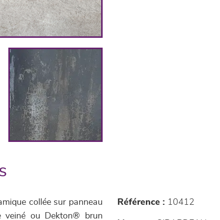
s
ramique collée sur panneau
Référence :
10412
ige veiné ou Dekton® brun