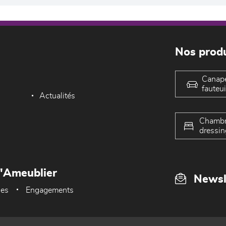
Nos produ
Canap
fauteui
Actualités
Chambr
dressin
L'Ameublier
Newsl
ues
Engagements