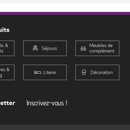
its
és &
Meubles de
Séjours
ls
complément
es &
Literie
Décoration
g
Inscrivez-vous !
etter