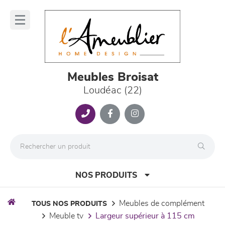
Panneau de gestion des cookies
lose
nu
Meubles Broisat
Loudéac (22)
NOS PRODUITS
meubles de complément
TOUS NOS PRODUITS
meuble tv
largeur supérieur à 115 cm
canapés et fauteuils