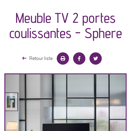
Meuble TV 2 portes
séjours
coulissantes - Sphere
meubles de complément
chambres et dressing
Retour liste
literie
décoration