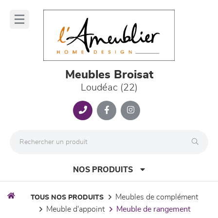
Panneau de gestion des cookies
lose
nu
Meubles Broisat
Loudéac (22)
NOS PRODUITS
meubles de complément
TOUS NOS PRODUITS
meuble d'appoint
meuble de rangement
canapés et fauteuils