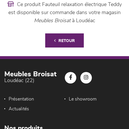
Ce produit Fauteuil relaxation électrique Teddy
est disponible sur commande dans votre magasin
Meubles Broisat
à Loudéac
RETOUR
Meubles Broisat
Loudéac (22)
Présentation
Le showroom
Actualités
Nos produits