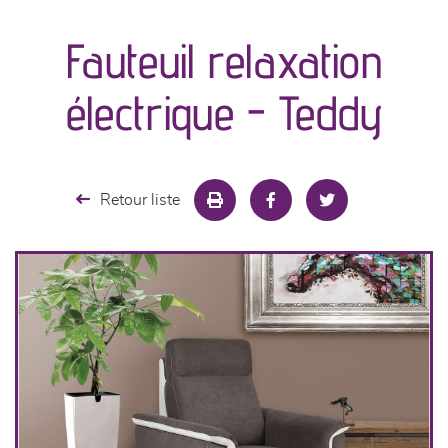
Fauteuil relaxation
séjours
électrique - Teddy
meubles de complément
chambres et dressing
Retour liste
literie
décoration