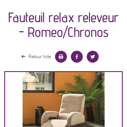
Fauteuil relax releveur
séjours
- Romeo/Chronos
meubles de complément
chambres et dressing
Retour liste
literie
décoration