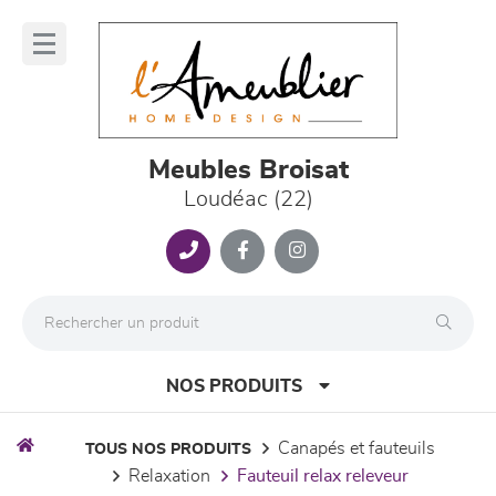
Panneau de gestion des cookies
lose
nu
Meubles Broisat
Loudéac (22)
NOS PRODUITS
canapés et fauteuils
TOUS NOS PRODUITS
relaxation
fauteuil relax releveur
canapés et fauteuils