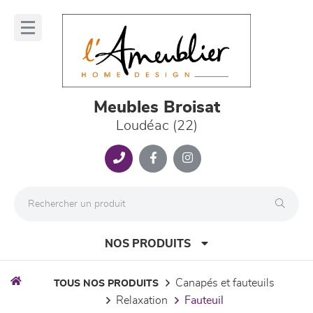
Panneau de gestion des cookies
lose
nu
Meubles Broisat
Loudéac (22)
NOS PRODUITS
canapés et fauteuils
TOUS NOS PRODUITS
relaxation
fauteuil
canapés et fauteuils