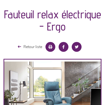
Fauteuil relax électrique
séjours
- Ergo
meubles de complément
chambres et dressing
Retour liste
literie
décoration