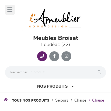
Panneau de gestion des cookies
lose
nu
Meubles Broisat
Loudéac (22)
NOS PRODUITS
séjours
chaise
chaise
TOUS NOS PRODUITS
canapés et fauteuils