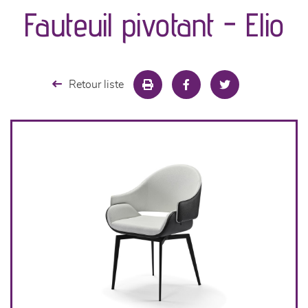
Fauteuil pivotant - Elio
séjours
meubles de complément
Retour liste
chambres et dressing
literie
décoration