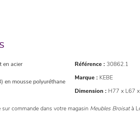
s
t en acier
Référence :
30862.1
Marque :
KEBE
3) en mousse polyuréthane
Dimension :
H77 x L67 x
ble sur commande dans votre magasin
Meubles Broisat
à L