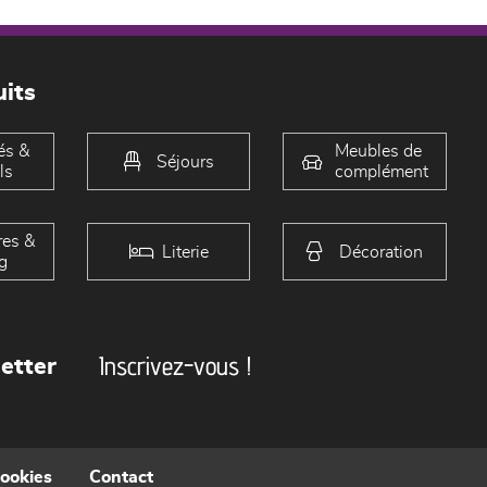
its
és &
Meubles de
Séjours
ls
complément
es &
Literie
Décoration
g
Inscrivez-vous !
etter
cookies
Contact