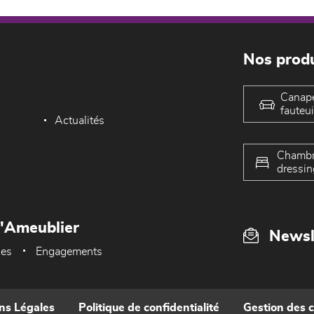
Nos produ
Canap
fauteui
Actualités
Chambr
dressin
L'Ameublier
Newsl
ues
Engagements
ns Légales
Politique de confidentialité
Gestion des 