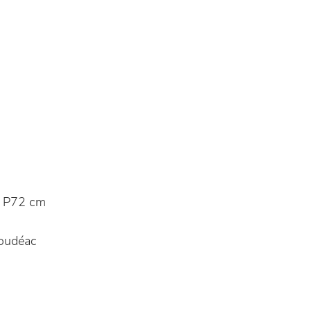
 P72 cm
oudéac