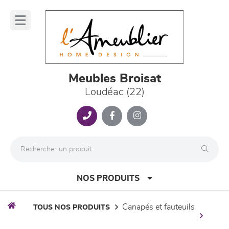
Panneau de gestion des cookies
lose
nu
Meubles Broisat
Loudéac (22)
NOS PRODUITS
canapés et fauteuils
TOUS NOS PRODUITS
canapés et fauteuils