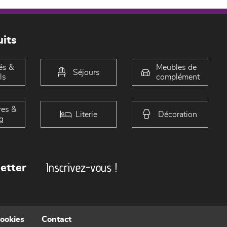
its
és &
Meubles de
Séjours
ls
complément
es &
Literie
Décoration
g
Inscrivez-vous !
etter
cookies
Contact