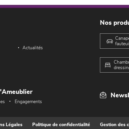
Nos produ
Canap
fauteui
Actualités
Chambr
dressin
L'Ameublier
Newsl
ues
Engagements
ns Légales
Politique de confidentialité
Gestion des 