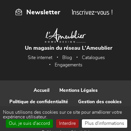
Inscrivez-vous !
Newsletter
Un magasin du réseau L'Ameublier
Site internet
Blog
Catalogues
Engagements
Accueil
Mentions Légales
Politique de confidentialité
Gestion des cookies
Nous utilisons des cookies sur ce site pour améliorer votre
Contact
expérience utilisateur.
Oui, je suis d'accord
Interdire
Plus d'informations
Réalisé par WEB Enseignes