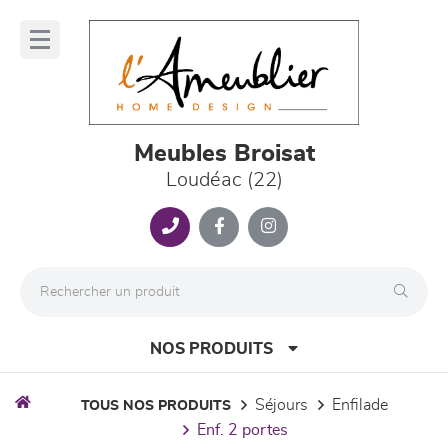
Panneau de gestion des cookies
lose
nu
Meubles Broisat
Loudéac (22)
NOS PRODUITS
séjours
enfilade
TOUS NOS PRODUITS
enf. 2 portes
canapés et fauteuils