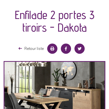
Enfilade 2 portes 3
séjours
tiroirs - Dakota
meubles de complément
chambres et dressing
Retour liste
literie
décoration