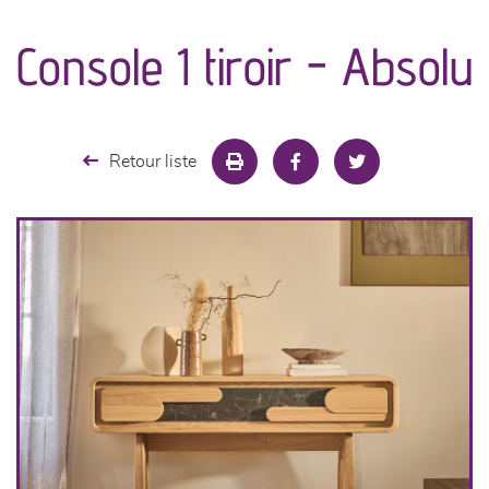
Console 1 tiroir - Absolu
séjours
meubles de complément
Retour liste
chambres et dressing
literie
décoration