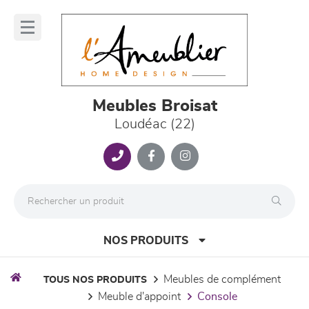
Panneau de gestion des cookies
lose
nu
Meubles Broisat
Loudéac (22)
NOS PRODUITS
meubles de complément
TOUS NOS PRODUITS
meuble d'appoint
console
canapés et fauteuils