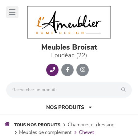
Panneau de gestion des cookies
lose
nu
Meubles Broisat
Loudéac (22)
NOS PRODUITS
chambres et dressing
TOUS NOS PRODUITS
meubles de complément
chevet
canapés et fauteuils