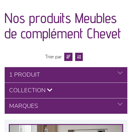
Nos produits Meubles
séjours
de complément Chevet
meubles de complément
chambres et dressing
Trier par
literie
1 PRODUIT
décoration
COLLECTION
MARQUES