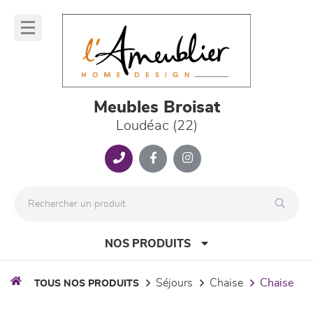
Panneau de gestion des cookies
lose
nu
Meubles Broisat
Loudéac (22)
NOS PRODUITS
séjours
chaise
chaise
TOUS NOS PRODUITS
canapés et fauteuils