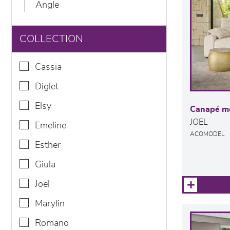
angle
COLLECTION
cassia
diglet
elsy
Canapé mo
JOEL
emeline
ACOMODEL
esther
giula
joel
marylin
romano