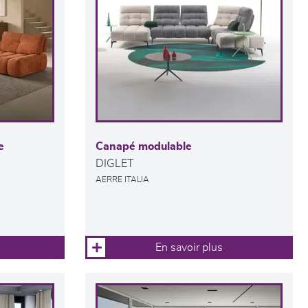
e
Canapé modulable
DIGLET
AERRE ITALIA
En savoir plus