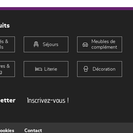
its
és &
Meubles de
Séjours
ls
complément
es &
Literie
Décoration
g
Inscrivez-vous !
etter
cookies
Contact