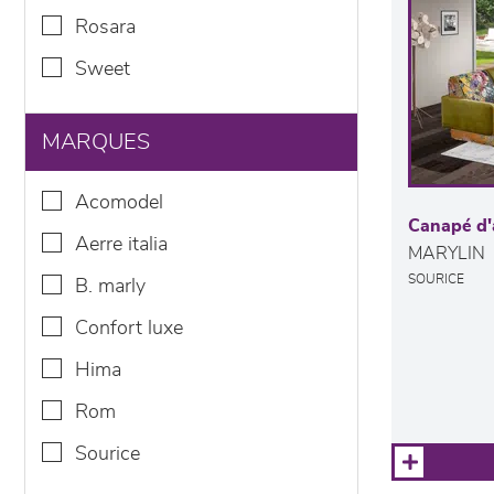
rosara
sweet
MARQUES
acomodel
Canapé d'
aerre italia
MARYLIN
SOURICE
b. marly
confort luxe
hima
rom
sourice