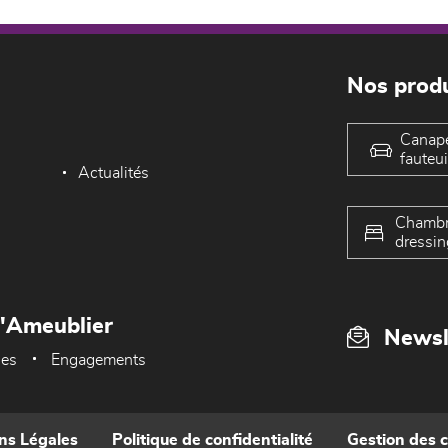
Nos produ
Canap
fauteui
Actualités
Chambr
dressin
L'Ameublier
Newsl
ues
Engagements
ns Légales
Politique de confidentialité
Gestion des 