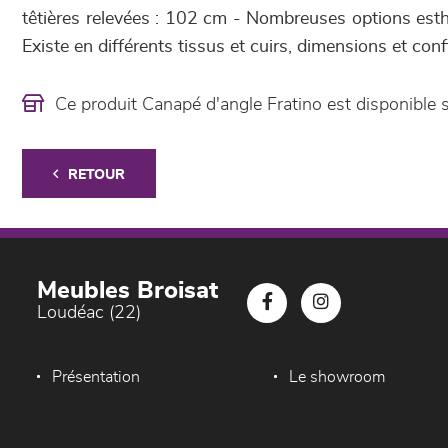
têtières relevées : 102 cm - Nombreuses options esth
Existe en différents tissus et cuirs, dimensions et conf
Ce produit Canapé d'angle Fratino est disponibl
RETOUR
Meubles Broisat
Loudéac (22)
Présentation
Le showroom