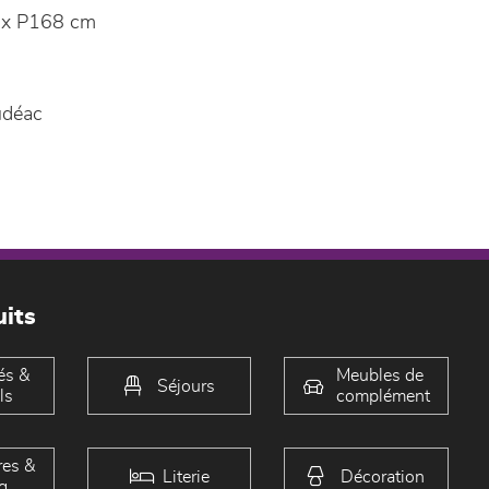
 x P168 cm
udéac
its
és &
Meubles de
Séjours
ls
complément
es &
Literie
Décoration
g