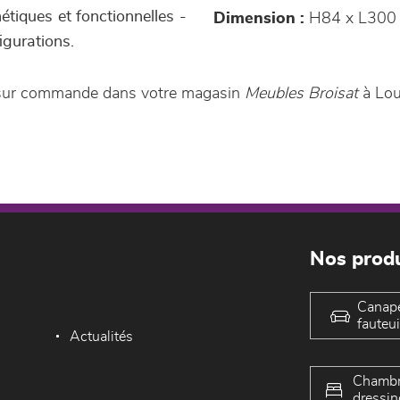
étiques et fonctionnelles -
Dimension :
H84 x L300
igurations.
e sur commande dans votre magasin
Meubles Broisat
à Lo
Nos produ
Canap
fauteui
Actualités
Chambr
dressin