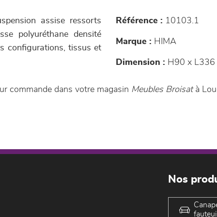
uspension assise ressorts
Référence :
10103.1
sse polyuréthane densité
Marque :
HIMA
s configurations, tissus et
Dimension :
H90 x L336
e sur commande dans votre magasin
Meubles Broisat
à Lou
Nos produ
Canap
fauteui