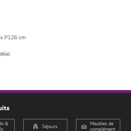
 x P126 cm
déac
its
és &
Meubles de
Séjours
ls
complément