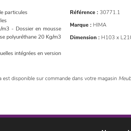
e particules
Référence :
30771.1
les
Marque :
HIMA
g/m3 - Dossier en mousse
sse polyuréthane 20 Kg/m3
Dimension :
H103 x L21
elles intégrées en version
va est disponible sur commande dans votre magasin
Meubl