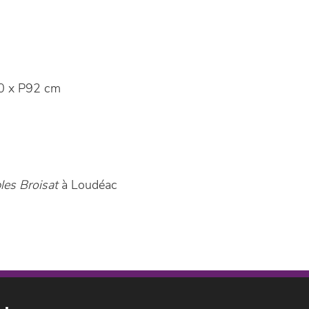
0 x P92 cm
es Broisat
à Loudéac