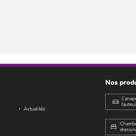
Nos produ
Canap
fauteui
Actualités
Chambr
dressin