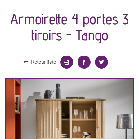
Armoirette 4 portes 3
séjours
tiroirs - Tango
meubles de complément
chambres et dressing
Retour liste
literie
décoration