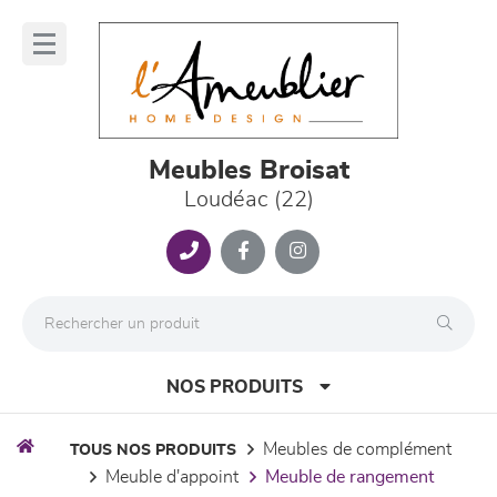
Panneau de gestion des cookies
lose
nu
Meubles Broisat
Loudéac (22)
NOS PRODUITS
meubles de complément
TOUS NOS PRODUITS
meuble d'appoint
meuble de rangement
canapés et fauteuils