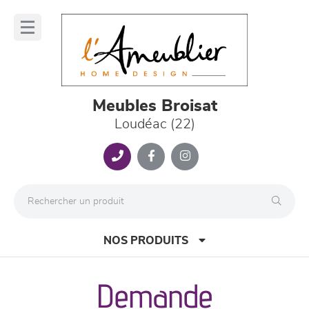
Panneau de gestion des cookies
lose
nu
Meubles Broisat
Loudéac (22)
NOS PRODUITS
Demande
canapés et fauteuils