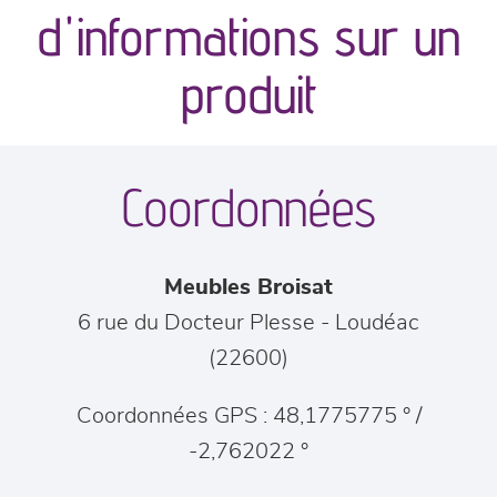
d'informations sur un
séjours
produit
meubles de complément
Coordonnées
chambres et dressing
literie
Meubles Broisat
décoration
6 rue du Docteur Plesse
-
Loudéac
(
22600
)
Coordonnées GPS : 48,1775775 ° /
-2,762022 °