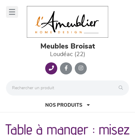
Panneau de gestion des cookies
lose
nu
Meubles Broisat
Loudéac (22)
NOS PRODUITS
Table à manger : misez
canapés et fauteuils