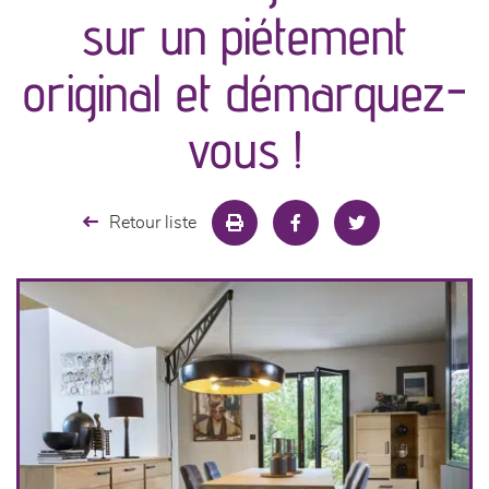
sur un piétement
séjours
original et démarquez-
meubles de complément
vous !
chambres et dressing
Retour liste
literie
décoration