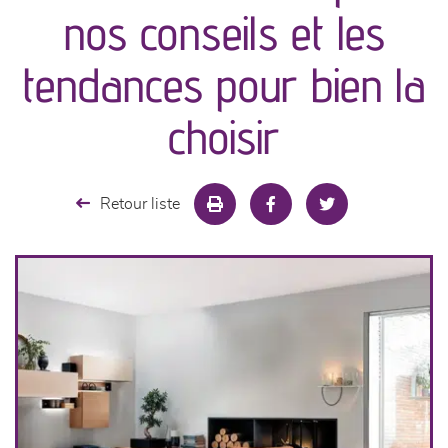
nos conseils et les
séjours
tendances pour bien la
meubles de complément
choisir
chambres et dressing
Retour liste
literie
décoration