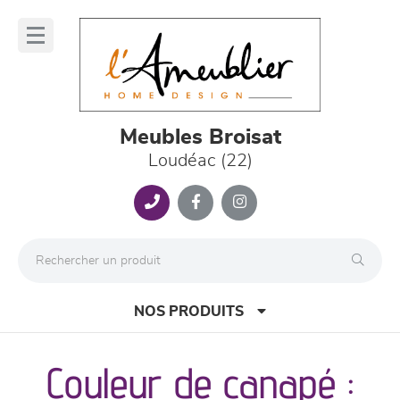
Panneau de gestion des cookies
lose
nu
Meubles Broisat
Loudéac (22)
NOS PRODUITS
Couleur de canapé :
canapés et fauteuils