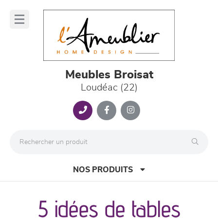
Panneau de gestion des cookies
lose
nu
Meubles Broisat
Loudéac (22)
NOS PRODUITS
5 idées de tables
canapés et fauteuils