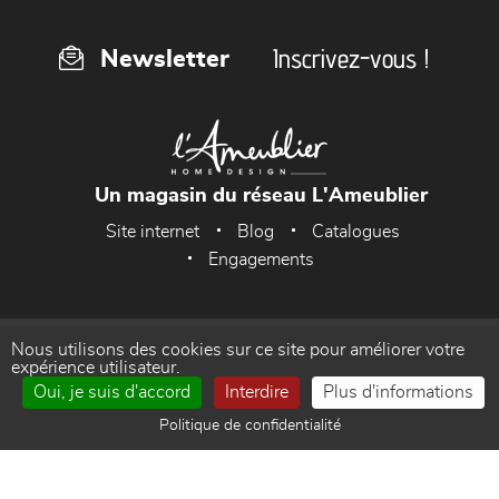
Inscrivez-vous !
Newsletter
Un magasin du réseau L'Ameublier
Site internet
Blog
Catalogues
Engagements
Nous utilisons des cookies sur ce site pour améliorer votre
Accueil
Mentions Légales
expérience utilisateur.
Oui, je suis d'accord
Interdire
Plus d'informations
Politique de confidentialité
Gestion des cookies
Politique de confidentialité
Contact